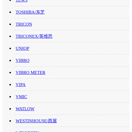
TOSHIBA/东芝
TRICON
TRICONEX/英维思
UNIOP
VIBRO
VIBRO METER
VIPA
VMIC
WATLOW
WESTINHOUSE/西屋