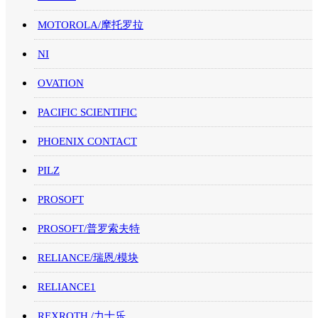
MOTOROLA/摩托罗拉
NI
OVATION
PACIFIC SCIENTIFIC
PHOENIX CONTACT
PILZ
PROSOFT
PROSOFT/普罗索夫特
RELIANCE/瑞恩/模块
RELIANCE1
REXROTH /力士乐