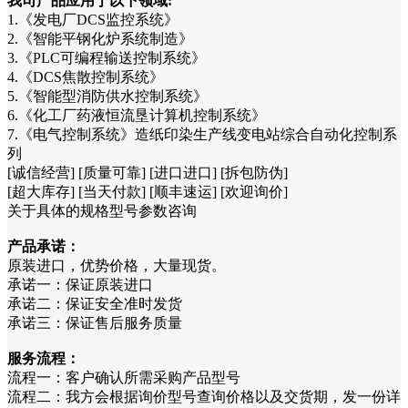
我司产品应用于以下领域:
1.《发电厂DCS监控系统》
2.《智能平钢化炉系统制造》
3.《PLC可编程输送控制系统》
4.《DCS焦散控制系统》
5.《智能型消防供水控制系统》
6.《化工厂药液恒流垦计算机控制系统》
7.《电气控制系统》造纸印染生产线变电站综合自动化控制系
列
[诚信经营] [质量可靠] [进口进口] [拆包防伪]
[超大库存] [当天付款] [顺丰速运] [欢迎询价]
关于具体的规格型号参数咨询
产品承诺：
原装进口，优势价格，大量现货。
承诺一：保证原装进口
承诺二：保证安全准时发货
承诺三：保证售后服务质量
服务流程：
流程一：客户确认所需采购产品型号
流程二：我方会根据询价型号查询价格以及交货期，发一份详