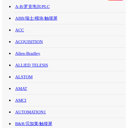
A-B/罗克韦尔/PLC
ABB/瑞士/模块/触摸屏
ACC
ACQUISITION
Allen-Bradley
ALLIED TELESIS
ALSTOM
AMAT
AMCI
AUTOMATION1
B&R/贝加莱/触摸屏