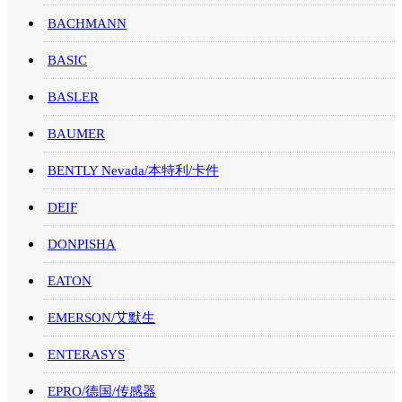
BACHMANN
BASIC
BASLER
BAUMER
BENTLY Nevada/本特利/卡件
DEIF
DONPISHA
EATON
EMERSON/艾默生
ENTERASYS
EPRO/德国/传感器