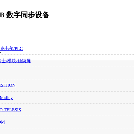
 ABB 数字同步设备
罗克韦尔/PLC
备
/瑞士/模块/触摸屏
SITION
Bradley
D TELESIS
OM