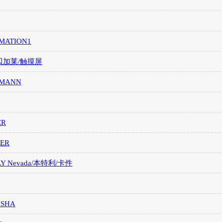
MATION1
/贝加莱/触摸屏
MANN
ER
ER
LY Nevada/本特利/卡件
ISHA