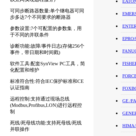
EATO
可同步断路器数量:单个继电器可同
EMER
步多达7个不同要求的断路器
ENTE
参数设置:7个可配置的参数集，用
于不同的并联条件
EPRO
诊断功能:故障/事件日志(存储256个
FANU
事件，带日期和时间戳)
软件工具:配套SynView PC工具，简
FISHE
化配置和维护
FORC
标准符合性:符合IEC保护标准和CE
认证指南
FOXB
远程控制:支持通过现场总线
GE /
(Modbus,Profibus,LON)进行远程控
制
GENE
死线/死母线功能:支持死母线/死线
HIMA
并联操作