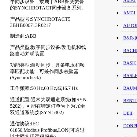
AMAT
字同步设备，隶属于ABB备受赞誉
的SYNCHROTACT同步设备系列。
AMCI
产品型号:SYNCHROTACT5
3BHB006713R0217
AUTO
制造商:ABB
B&R
产品类型:数字同步设备/发电机和线
BACH
路自动并联装置
BASIC
功能类型:自动同步，具备电压和频
率匹配功能，可兼作同步校验器
BASL
(Synchrocheck)
工作频率:50 Hz,60 Hz,或16.7 Hz
BAUM
通道配置:通常为双通道系统(如SYN
BENT
5202)，可能在特定订单号下为冗余
双通道系统(如SYN 5302)
DEIF
通信协议:IEC
DONP
61850,Modbus,Profibus,LON(可通过
以太网实现远程服务)