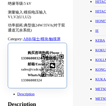
HITAC
绝缘等级:5 kV
HITA
测量输入:模拟电压输入
V1,V2(U1,U2)
HON
功率损耗:典型值24W/35VA(对于双
通道冗余系统)
IE
Category:
ABB/瑞士/模块/触摸屏
KEBA
KOKU
购买咨询热线/Phone：
13306008324（曹经理）
KOL
邮箱/Email：
sales@cxdcsplc.com
KONG
WhatsApp：
+86-
KUK
13306008324
METS
Description
METS
Description