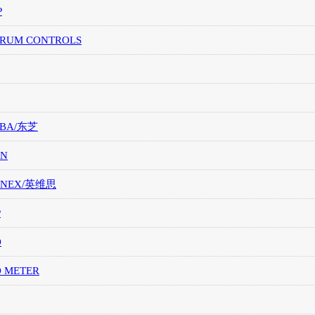
P
TRUM CONTROLS
IBA/东芝
ON
ONEX/英维思
P
O
O METER