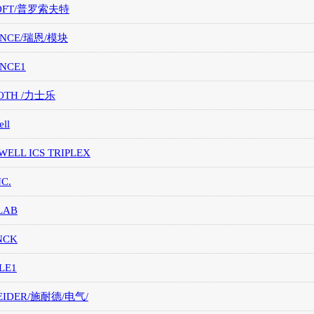
OFT/普罗索夫特
ANCE/瑞恩/模块
ANCE1
OTH /力士乐
ll
ELL ICS TRIPLEX
NC.
LAB
NCK
LE1
EIDER/施耐德/电气/