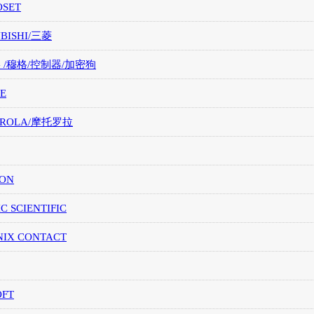
OSET
UBISHI/三菱
G /穆格/控制器/加密狗
E
OROLA/摩托罗拉
ION
IC SCIENTIFIC
NIX CONTACT
OFT