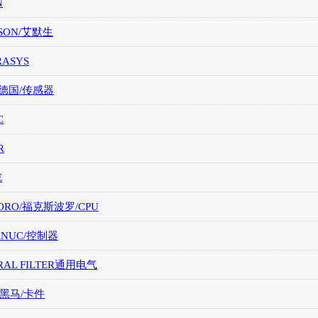
N
SON/艾默生
RASYS
/德国/传感器
C
R
E
ORO/福克斯波罗/CPU
FANUC/控制器
RAL FILTER通用电气
/黑马/卡件