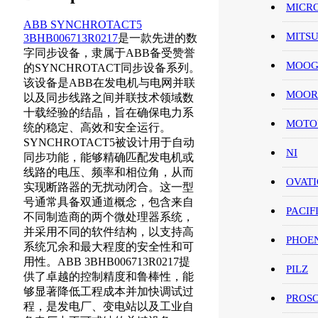
MICR
ABB SYNCHROTACT5
MITS
3BHB006713R0217
是一款先进的数
字同步设备，隶属于ABB备受赞誉
MOO
的SYNCHROTACT同步设备系列。
该设备是ABB在发电机与电网并联
MOOR
以及同步线路之间并联技术领域数
十载经验的结晶，旨在确保电力系
MOT
统的稳定、高效和安全运行。
SYNCHROTACT5被设计用于自动
NI
同步功能，能够精确匹配发电机或
线路的电压、频率和相位角，从而
OVAT
实现断路器的无扰动闭合。这一型
号通常具备双通道概念，包含来自
PACIF
不同制造商的两个微处理器系统，
并采用不同的软件结构，以支持高
PHOE
系统冗余和最大程度的安全性和可
用性。ABB 3BHB006713R0217提
PILZ
供了卓越的控制精度和鲁棒性，能
够显著降低工程成本并加快调试过
PROS
程，是发电厂、变电站以及工业自