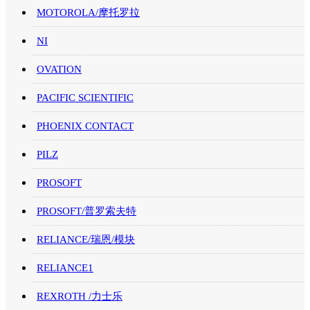
MOTOROLA/摩托罗拉
NI
OVATION
PACIFIC SCIENTIFIC
PHOENIX CONTACT
PILZ
PROSOFT
PROSOFT/普罗索夫特
RELIANCE/瑞恩/模块
RELIANCE1
REXROTH /力士乐