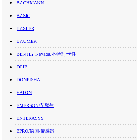
BACHMANN
BASIC
BASLER
BAUMER
BENTLY Nevada/本特利/卡件
DEIF
DONPISHA
EATON
EMERSON/艾默生
ENTERASYS
EPRO/德国/传感器