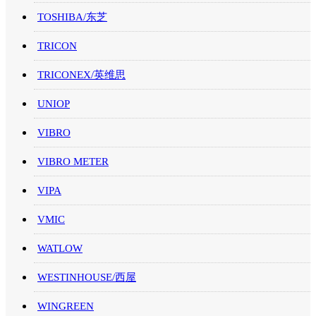
TOSHIBA/东芝
TRICON
TRICONEX/英维思
UNIOP
VIBRO
VIBRO METER
VIPA
VMIC
WATLOW
WESTINHOUSE/西屋
WINGREEN