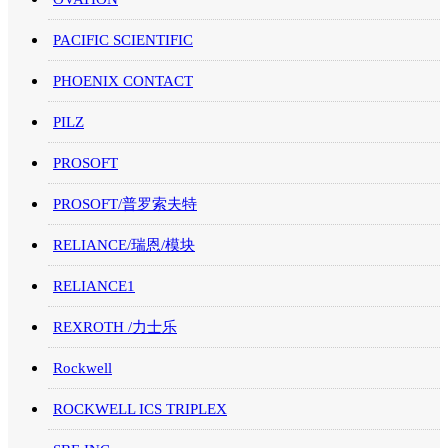
PACIFIC SCIENTIFIC
PHOENIX CONTACT
PILZ
PROSOFT
PROSOFT/普罗索夫特
RELIANCE/瑞恩/模块
RELIANCE1
REXROTH /力士乐
Rockwell
ROCKWELL ICS TRIPLEX