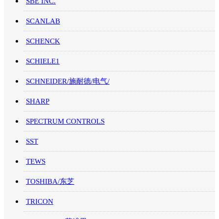
SBE INC.
SCANLAB
SCHENCK
SCHIELE1
SCHNEIDER/施耐德/电气/
SHARP
SPECTRUM CONTROLS
SST
TEWS
TOSHIBA/东芝
TRICON