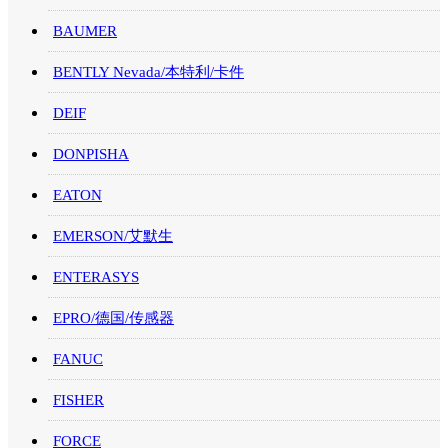
BAUMER
BENTLY Nevada/本特利/卡件
DEIF
DONPISHA
EATON
EMERSON/艾默生
ENTERASYS
EPRO/德国/传感器
FANUC
FISHER
FORCE