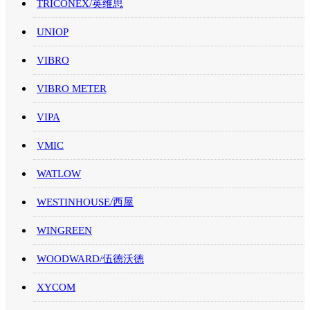
TRICONEX/英维思
UNIOP
VIBRO
VIBRO METER
VIPA
VMIC
WATLOW
WESTINHOUSE/西屋
WINGREEN
WOODWARD/伍德沃德
XYCOM