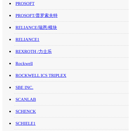
PROSOFT
PROSOFT/普罗索夫特
RELIANCE/瑞恩/模块
RELIANCE1
REXROTH /力士乐
Rockwell
ROCKWELL ICS TRIPLEX
SBE INC.
SCANLAB
SCHENCK
SCHIELE1