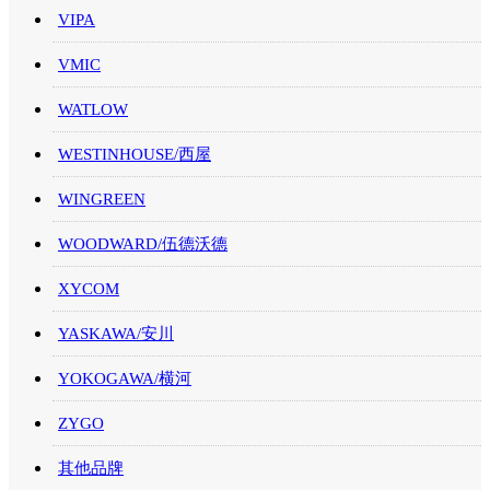
VIPA
VMIC
WATLOW
WESTINHOUSE/西屋
WINGREEN
WOODWARD/伍德沃德
XYCOM
YASKAWA/安川
YOKOGAWA/横河
ZYGO
其他品牌