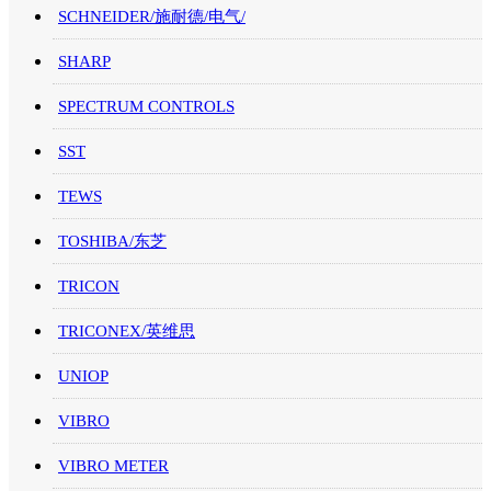
SCHNEIDER/施耐德/电气/
SHARP
SPECTRUM CONTROLS
SST
TEWS
TOSHIBA/东芝
TRICON
TRICONEX/英维思
UNIOP
VIBRO
VIBRO METER