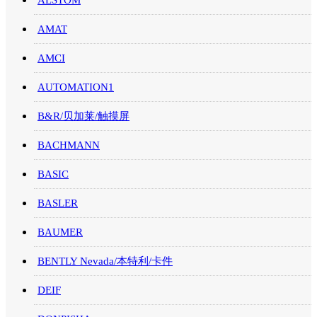
ALSTOM
AMAT
AMCI
AUTOMATION1
B&R/贝加莱/触摸屏
BACHMANN
BASIC
BASLER
BAUMER
BENTLY Nevada/本特利/卡件
DEIF