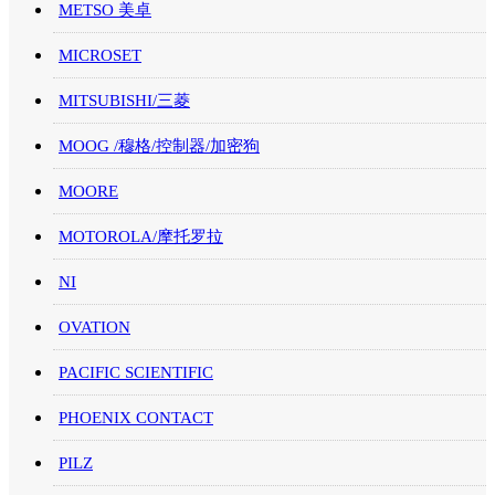
METSO 美卓
MICROSET
MITSUBISHI/三菱
MOOG /穆格/控制器/加密狗
MOORE
MOTOROLA/摩托罗拉
NI
OVATION
PACIFIC SCIENTIFIC
PHOENIX CONTACT
PILZ