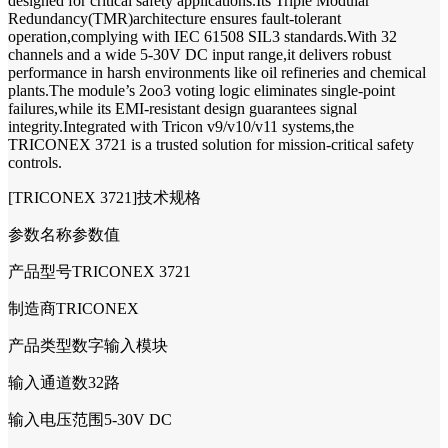
designed for critical safety applications.Its Triple Modular
Redundancy(TMR)architecture ensures fault-tolerant
operation,complying with IEC 61508 SIL3 standards.With 32
channels and a wide 5-30V DC input range,it delivers robust
performance in harsh environments like oil refineries and chemical
plants.The module’s 2oo3 voting logic eliminates single-point
failures,while its EMI-resistant design guarantees signal
integrity.Integrated with Tricon v9/v10/v11 systems,the
TRICONEX 3721 is a trusted solution for mission-critical safety
controls.
[TRICONEX 3721]技术规格
参数名称参数值
产品型号TRICONEX 3721
制造商TRICONEX
产品类型数字输入模块
输入通道数32路
输入电压范围5-30V DC