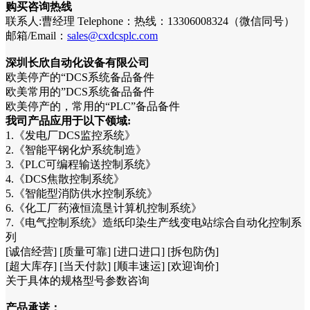
购买咨询热线
联系人:曹经理 Telephone：热线：13306008324（微信同号）
邮箱/Email：
sales@cxdcsplc.com
深圳长欣自动化设备有限公司
欧美停产的“DCS系统备品备件
欧美常用的”DCS系统备品备件
欧美停产的，常用的“PLC”备品备件
我司产品应用于以下领域:
1.《发电厂DCS监控系统》
2.《智能平钢化炉系统制造》
3.《PLC可编程输送控制系统》
4.《DCS焦散控制系统》
5.《智能型消防供水控制系统》
6.《化工厂药液恒流垦计算机控制系统》
7.《电气控制系统》造纸印染生产线变电站综合自动化控制系
列
[诚信经营] [质量可靠] [进口进口] [拆包防伪]
[超大库存] [当天付款] [顺丰速运] [欢迎询价]
关于具体的规格型号参数咨询
产品承诺：