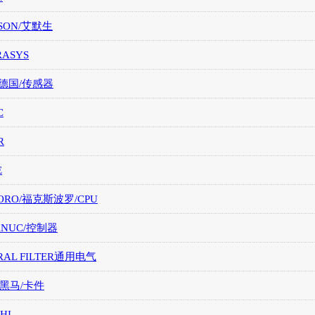
SON/艾默生
RASYS
/德国/传感器
C
R
E
ORO/福克斯波罗/CPU
FANUC/控制器
RAL FILTER通用电气
/黑马/卡件
HI