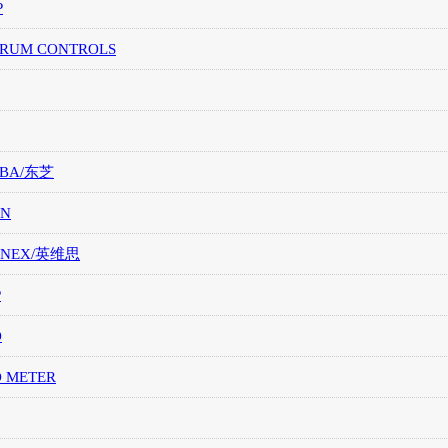
P
TRUM CONTROLS
IBA/东芝
ON
ONEX/英维思
P
O
O METER