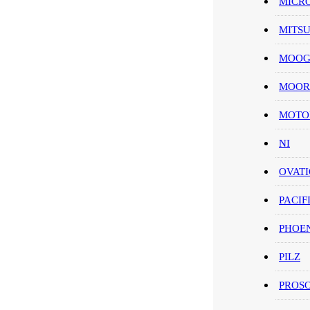
MICR
MITS
MOO
MOOR
MOT
NI
OVAT
PACIF
PHOE
PILZ
PROS