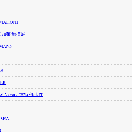
MATION1
/贝加莱/触摸屏
MANN
ER
ER
LY Nevada/本特利/卡件
ISHA
N