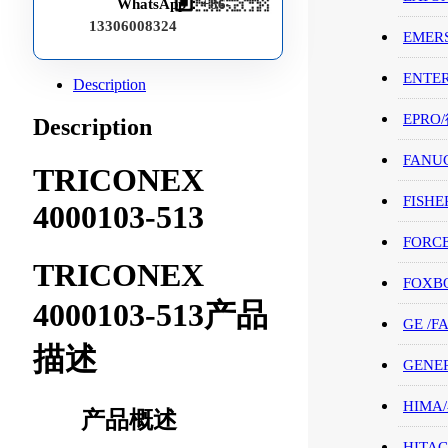
WhatsApp：
+86-
13306008324
EMER
ENTE
Description
EPRO
Description
FANU
TRICONEX
FISHE
4000103-513
FORC
TRICONEX
FOXB
4000103-513产品
GE /
描述
GENE
HIMA
产品概述
HITAC