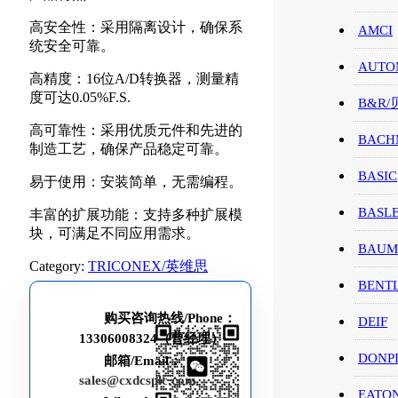
高安全性：采用隔离设计，确保系
AMCI
统安全可靠。
AUTO
高精度：16位A/D转换器，测量精
度可达0.05%F.S.
B&R
高可靠性：采用优质元件和先进的
BACH
制造工艺，确保产品稳定可靠。
BASIC
易于使用：安装简单，无需编程。
BASL
丰富的扩展功能：支持多种扩展模
块，可满足不同应用需求。
BAUM
Category:
TRICONEX/英维思
BENT
购买咨询热线/Phone：
DEIF
13306008324（曹经理）
DONP
邮箱/Email：
sales@cxdcsplc.com
EATO