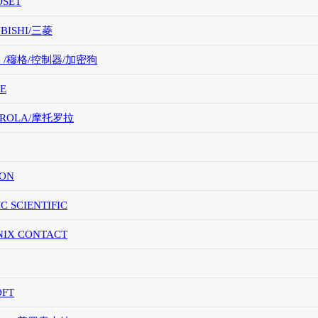
OSET
UBISHI/三菱
G /穆格/控制器/加密狗
E
OROLA/摩托罗拉
ION
IC SCIENTIFIC
NIX CONTACT
OFT