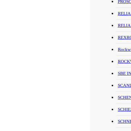
PROS
RELI
RELI
REXR
Rockwe
ROCKW
SBE I
SCAN
SCHE
SCHIE
SCHN