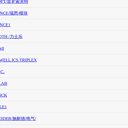
OFT/普罗索夫特
ANCE/瑞恩/模块
ANCE1
OTH /力士乐
ll
ELL ICS TRIPLEX
NC.
LAB
NCK
LE1
EIDER/施耐德/电气/