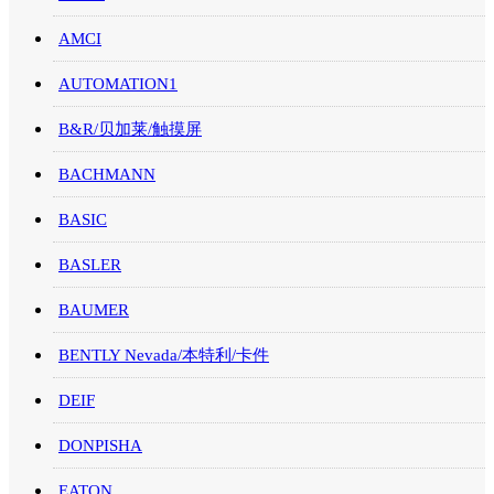
AMCI
AUTOMATION1
B&R/贝加莱/触摸屏
BACHMANN
BASIC
BASLER
BAUMER
BENTLY Nevada/本特利/卡件
DEIF
DONPISHA
EATON