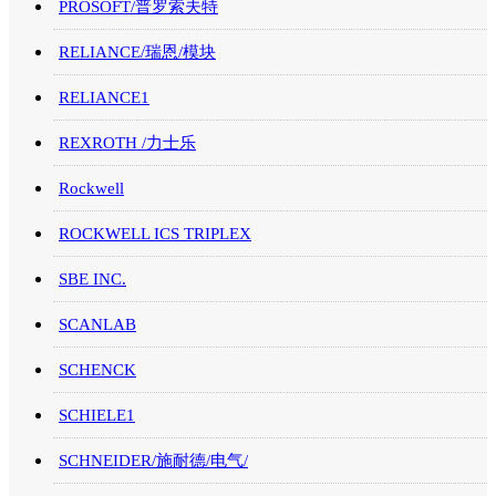
PROSOFT/普罗索夫特
RELIANCE/瑞恩/模块
RELIANCE1
REXROTH /力士乐
Rockwell
ROCKWELL ICS TRIPLEX
SBE INC.
SCANLAB
SCHENCK
SCHIELE1
SCHNEIDER/施耐德/电气/