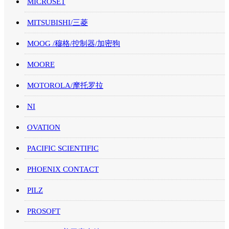
MICROSET
MITSUBISHI/三菱
MOOG /穆格/控制器/加密狗
MOORE
MOTOROLA/摩托罗拉
NI
OVATION
PACIFIC SCIENTIFIC
PHOENIX CONTACT
PILZ
PROSOFT