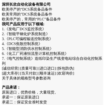
深圳长欣自动化设备有限公司
欧美停产的“DCS系统备品备件
欧美常用的”DCS系统备品备件
欧美停产的，常用的“PLC”备品备件
我司产品应用于以下领域:
1.《发电厂DCS监控系统》
2.《智能平钢化炉系统制造》
3.《PLC可编程输送控制系统》
4.《DCS焦散控制系统》
5.《智能型消防供水控制系统》
6.《化工厂药液恒流垦计算机控制系统》
7.《电气控制系统》造纸印染生产线变电站综合自动化控制系
列
[诚信经营] [质量可靠] [进口进口] [拆包防伪]
[超大库存] [当天付款] [顺丰速运] [欢迎询价]
关于具体的规格型号参数咨询
产品承诺：
原装进口，优势价格，大量现货。
承诺一：保证原装进口
承诺二：保证安全准时发货