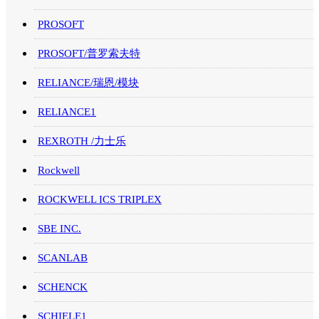
PROSOFT
PROSOFT/普罗索夫特
RELIANCE/瑞恩/模块
RELIANCE1
REXROTH /力士乐
Rockwell
ROCKWELL ICS TRIPLEX
SBE INC.
SCANLAB
SCHENCK
SCHIELE1