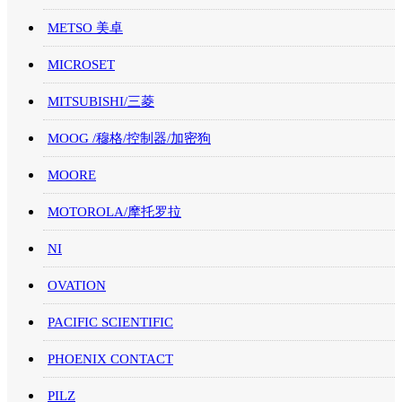
METSO 美卓
MICROSET
MITSUBISHI/三菱
MOOG /穆格/控制器/加密狗
MOORE
MOTOROLA/摩托罗拉
NI
OVATION
PACIFIC SCIENTIFIC
PHOENIX CONTACT
PILZ