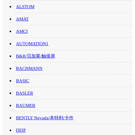
ALSTOM
AMAT
AMCI
AUTOMATION1
B&R/贝加莱/触摸屏
BACHMANN
BASIC
BASLER
BAUMER
BENTLY Nevada/本特利/卡件
DEIF