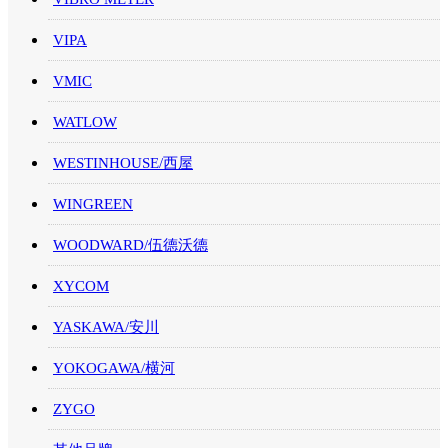
VIPA
VMIC
WATLOW
WESTINHOUSE/西屋
WINGREEN
WOODWARD/伍德沃德
XYCOM
YASKAWA/安川
YOKOGAWA/横河
ZYGO