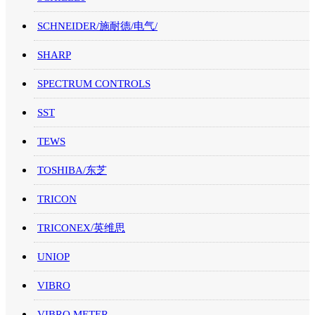
SCHNEIDER/施耐德/电气/
SHARP
SPECTRUM CONTROLS
SST
TEWS
TOSHIBA/东芝
TRICON
TRICONEX/英维思
UNIOP
VIBRO
VIBRO METER