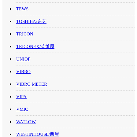
TEWS
TOSHIBA/东芝
TRICON
TRICONEX/英维思
UNIOP
VIBRO
VIBRO METER
VIPA
VMIC
WATLOW
WESTINHOUSE/西屋