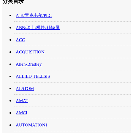
分类目录
A-B/罗克韦尔/PLC
ABB/瑞士/模块/触摸屏
ACC
ACQUISITION
Allen-Bradley
ALLIED TELESIS
ALSTOM
AMAT
AMCI
AUTOMATION1