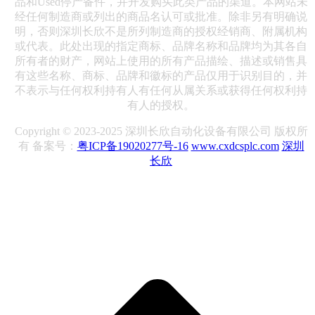
品和Used停产备件，并开发购买此类产品的渠道。本网站未
经任何制造商或列出的商品名认可或批准。除非另有明确说
明，否则深圳长欣不是所列制造商的授权经销商、附属机构
或代表。此处出现的指定商标、品牌名称和品牌均为其各自
所有者的财产，网站上使用的所有产品描绘、描述或销售具
有这些名称、商标、品牌和徽标的产品仅用于识别目的，并
不表示与任何权利持有人有任何从属关系或获得任何权利持
有人的授权。
Copyright © 2023-2025 深圳长欣自动化设备有限公司 版权所
有 备案号：
粤ICP备19020277号-16
www.cxdcsplc.com
深圳
长欣