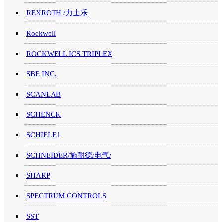
REXROTH /力士乐
Rockwell
ROCKWELL ICS TRIPLEX
SBE INC.
SCANLAB
SCHENCK
SCHIELE1
SCHNEIDER/施耐德/电气/
SHARP
SPECTRUM CONTROLS
SST