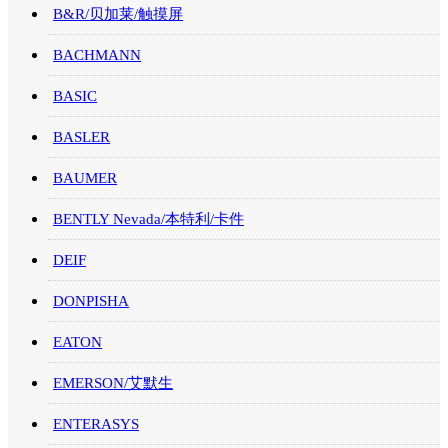
B&R/贝加莱/触摸屏
BACHMANN
BASIC
BASLER
BAUMER
BENTLY Nevada/本特利/卡件
DEIF
DONPISHA
EATON
EMERSON/艾默生
ENTERASYS