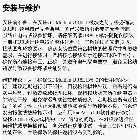
安装与维护
安装前准备：在安装GE Multilin UR8LH模块之前，务必确认
UR通用继电器已完全断电，并已采取所有必要的安全措施，
以防止电击或设备损坏。请仔细阅读UR8LH模块随附的安装
手册和UR通用继电器的整体说明书，了解详细的安装步骤、
接线图和环境要求。确认安装位置符合模块的物理尺寸和散热
需求。在进行接线时，严格按照接线图示连接CT和VT信号，
确保所有连接牢固、正确，并遵守电气隔离要求，避免因接线
错误导致设备损坏或功能异常。
维护建议：为了确保GE Multilin UR8LH模块的长期稳定运
行，建议定期进行以下维护：目视检查模块外观，查看是否有
灰尘堆积、过热迹象或物理损坏。保持模块及其所在继电器内
部清洁干燥，避免潮湿和腐蚀性物质侵入。定期检查所有连接
端子的紧固性，防止因振动或热胀冷缩导致接触不良。当系统
发出报警或故障指示时，应利用EnerVista UR软件进行诊断，
查找UR8LH模块或相关CT/VT通道的问题。在对模块进行任
何维护或更换操作后，务必进行功能测试，验证其CT/VT输入
功能正常，并确保系统保护逻辑没有受到影响。