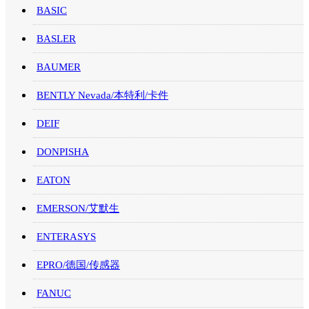
BASIC
BASLER
BAUMER
BENTLY Nevada/本特利/卡件
DEIF
DONPISHA
EATON
EMERSON/艾默生
ENTERASYS
EPRO/德国/传感器
FANUC