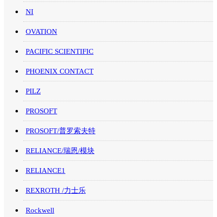
NI
OVATION
PACIFIC SCIENTIFIC
PHOENIX CONTACT
PILZ
PROSOFT
PROSOFT/普罗索夫特
RELIANCE/瑞恩/模块
RELIANCE1
REXROTH /力士乐
Rockwell