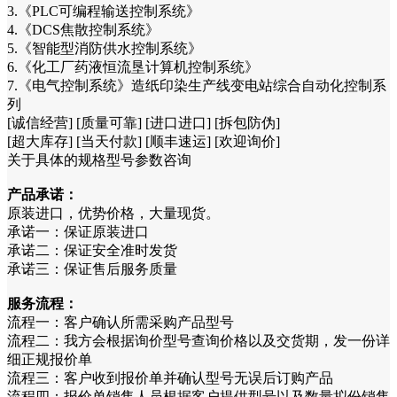
3.《PLC可编程输送控制系统》
4.《DCS焦散控制系统》
5.《智能型消防供水控制系统》
6.《化工厂药液恒流垦计算机控制系统》
7.《电气控制系统》造纸印染生产线变电站综合自动化控制系
列
[诚信经营] [质量可靠] [进口进口] [拆包防伪]
[超大库存] [当天付款] [顺丰速运] [欢迎询价]
关于具体的规格型号参数咨询
产品承诺：
原装进口，优势价格，大量现货。
承诺一：保证原装进口
承诺二：保证安全准时发货
承诺三：保证售后服务质量
服务流程：
流程一：客户确认所需采购产品型号
流程二：我方会根据询价型号查询价格以及交货期，发一份详
细正规报价单
流程三：客户收到报价单并确认型号无误后订购产品
流程四：报价单销售人员根据客户提供型号以及数量拟份销售