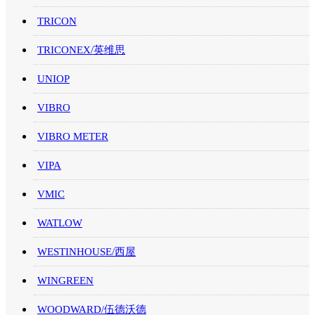
TRICON
TRICONEX/英维思
UNIOP
VIBRO
VIBRO METER
VIPA
VMIC
WATLOW
WESTINHOUSE/西屋
WINGREEN
WOODWARD/伍德沃德