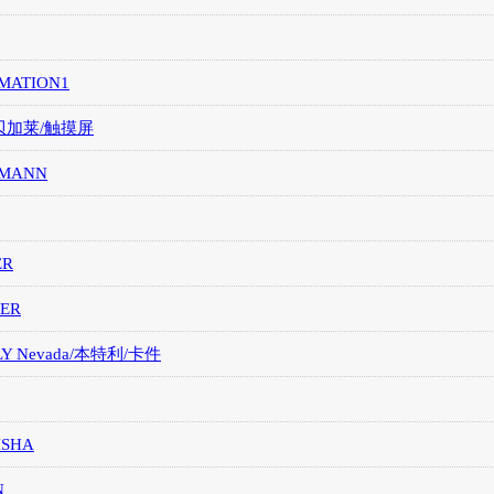
MATION1
/贝加莱/触摸屏
MANN
ER
ER
LY Nevada/本特利/卡件
ISHA
N