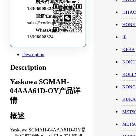
购买咨询热线/Phone：
13306008324（曹经理）
HITA
邮箱/Email：
sales@cxdcsplc.com
HON
WhatsApp：
+86-
13306008324
IE
KEBA
Description
KOKU
Description
KOL
Yaskawa SGMAH-
KONG
04AAA61D-OY产品详
情
KUK
METS
概述
METS
Yaskawa SGMAH-04AAA61D-OY是