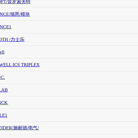
OFT/普罗索夫特
ANCE/瑞恩/模块
ANCE1
OTH /力士乐
ll
ELL ICS TRIPLEX
NC.
LAB
NCK
LE1
EIDER/施耐德/电气/