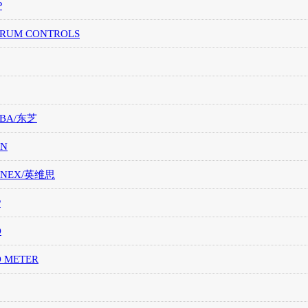
P
TRUM CONTROLS
IBA/东芝
ON
ONEX/英维思
P
O
O METER