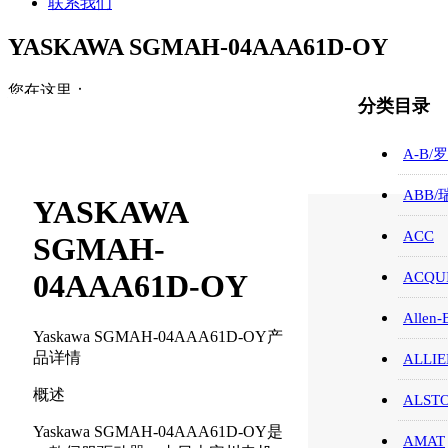
联系我们
YASKAWA SGMAH-04AAA61D-OY
您在这里：
分类目录
首页
ABB/瑞士/模块/触摸屏
A-B/
YASKAWA SGMAH-04AAA61D-OY
ABB
YASKAWA
ACC
SGMAH-
04AAA61D-OY
ACQUI
Allen-
Yaskawa SGMAH-04AAA61D-OY产
品详情
ALLIE
概述
ALST
Yaskawa SGMAH-04AAA61D-OY是
AMAT