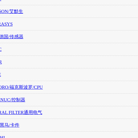
SON/艾默生
RASYS
/德国/传感器
C
R
E
ORO/福克斯波罗/CPU
FANUC/控制器
RAL FILTER通用电气
/黑马/卡件
HI