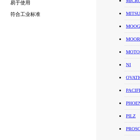
MICR
易于使用
MITS
符合工业标准
MOO
MOOR
MOT
NI
OVAT
PACIF
PHOE
PILZ
PROS