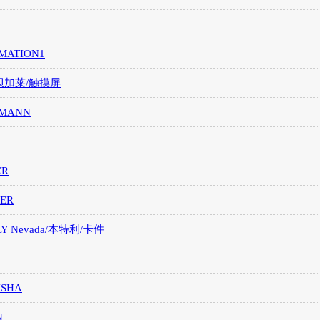
MATION1
/贝加莱/触摸屏
MANN
ER
ER
LY Nevada/本特利/卡件
ISHA
N