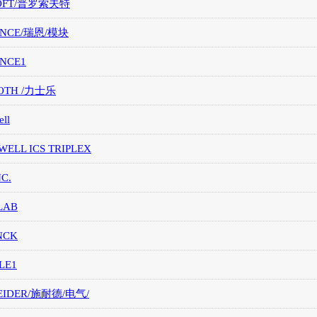
OFT/普罗索夫特
ANCE/瑞恩/模块
ANCE1
OTH /力士乐
ll
ELL ICS TRIPLEX
NC.
LAB
NCK
LE1
EIDER/施耐德/电气/