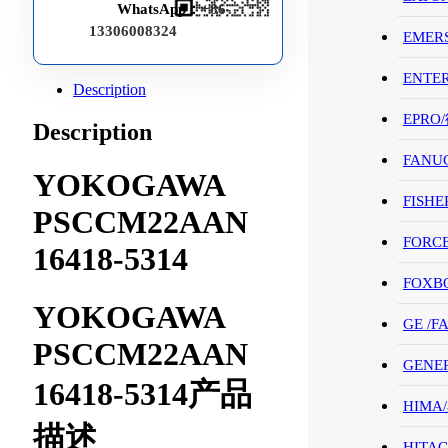
WhatsApp：
+86-
13306008324
EMER
ENTE
Description
EPRO
Description
FANU
YOKOGAWA
FISHE
PSCCM22AAN
FORC
16418-5314
FOXB
YOKOGAWA
GE /
PSCCM22AAN
GENE
16418-5314产品
HIMA
描述
HITAC