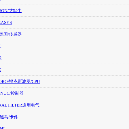
SON/艾默生
RASYS
/德国/传感器
C
R
E
ORO/福克斯波罗/CPU
FANUC/控制器
RAL FILTER通用电气
/黑马/卡件
HI