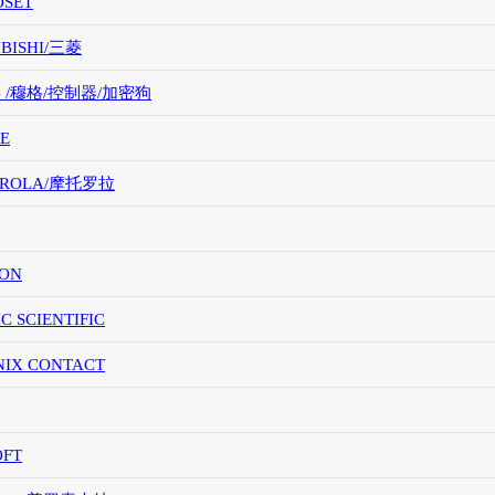
OSET
UBISHI/三菱
G /穆格/控制器/加密狗
E
OROLA/摩托罗拉
ION
IC SCIENTIFIC
NIX CONTACT
OFT