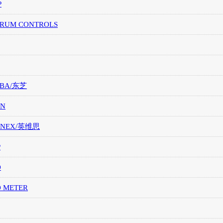
P
TRUM CONTROLS
IBA/东芝
ON
ONEX/英维思
P
O
O METER