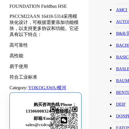
FOUNDATION Fieldbus HSE
AMCI
PSCCM22AAN 16418-5314采用模
AUTO
块化设计，可根据需要添加功能模
块，以支持更多协议和功能。它还
B&R
具有以下特点：
高可靠性
BACH
高性能
BASIC
易于使用
BASL
符合工业标准
BAUM
Category:
YOKOGAWA/横河
BENT
DEIF
购买咨询热线/Phone：
13306008324（曹经理）
DONP
邮箱/Email：
sales@cxdcsplc.com
EATO