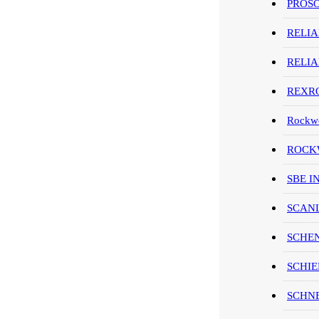
PROS
RELI
RELI
REXR
Rockwe
ROCKW
SBE I
SCAN
SCHE
SCHIE
SCHN