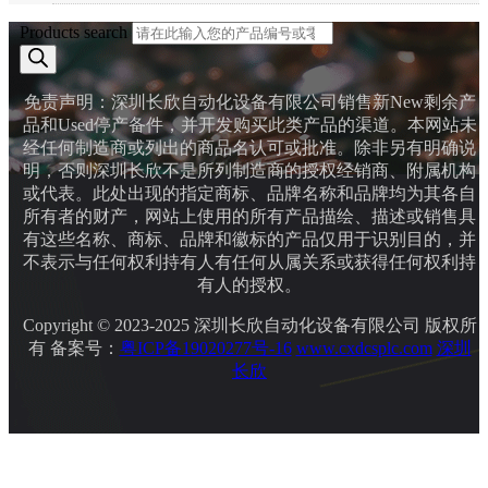
Products search
免责声明：深圳长欣自动化设备有限公司销售新New剩余产
品和Used停产备件，并开发购买此类产品的渠道。本网站未
经任何制造商或列出的商品名认可或批准。除非另有明确说
明，否则深圳长欣不是所列制造商的授权经销商、附属机构
或代表。此处出现的指定商标、品牌名称和品牌均为其各自
所有者的财产，网站上使用的所有产品描绘、描述或销售具
有这些名称、商标、品牌和徽标的产品仅用于识别目的，并
不表示与任何权利持有人有任何从属关系或获得任何权利持
有人的授权。
Copyright © 2023-2025 深圳长欣自动化设备有限公司 版权所
有 备案号：
粤ICP备19020277号-16
www.cxdcsplc.com
深圳
长欣