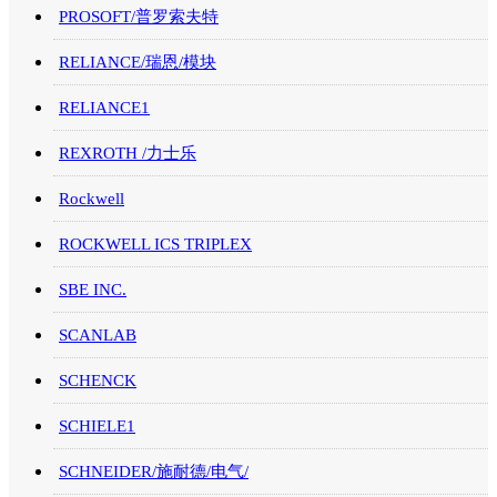
PROSOFT/普罗索夫特
RELIANCE/瑞恩/模块
RELIANCE1
REXROTH /力士乐
Rockwell
ROCKWELL ICS TRIPLEX
SBE INC.
SCANLAB
SCHENCK
SCHIELE1
SCHNEIDER/施耐德/电气/