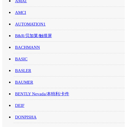
AMAT
AMCI
AUTOMATION1
B&R/贝加莱/触摸屏
BACHMANN
BASIC
BASLER
BAUMER
BENTLY Nevada/本特利/卡件
DEIF
DONPISHA