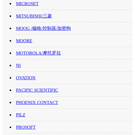
MICROSET
MITSUBISHI/三菱
MOOG /穆格/控制器/加密狗
MOORE
MOTOROLA/摩托罗拉
NI
OVATION
PACIFIC SCIENTIFIC
PHOENIX CONTACT
PILZ
PROSOFT