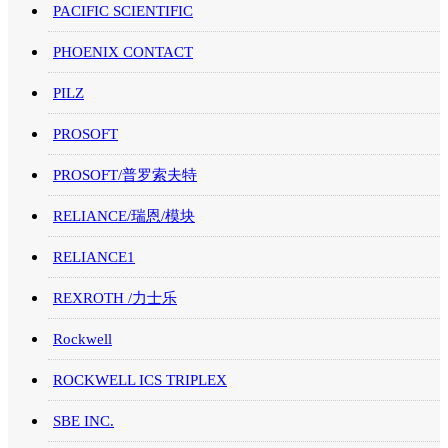
PACIFIC SCIENTIFIC
PHOENIX CONTACT
PILZ
PROSOFT
PROSOFT/普罗索夫特
RELIANCE/瑞恩/模块
RELIANCE1
REXROTH /力士乐
Rockwell
ROCKWELL ICS TRIPLEX
SBE INC.