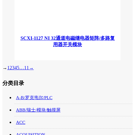
SCXI-1127 NI 32通道电磁继电器矩阵/多路复
用器开关模块
→
1
2
3
4
5
…
11
→
分类目录
A-B/罗克韦尔/PLC
ABB/瑞士/模块/触摸屏
ACC
ACQUISITION