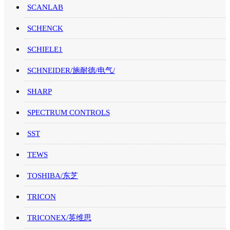
SCANLAB
SCHENCK
SCHIELE1
SCHNEIDER/施耐德/电气/
SHARP
SPECTRUM CONTROLS
SST
TEWS
TOSHIBA/东芝
TRICON
TRICONEX/英维思