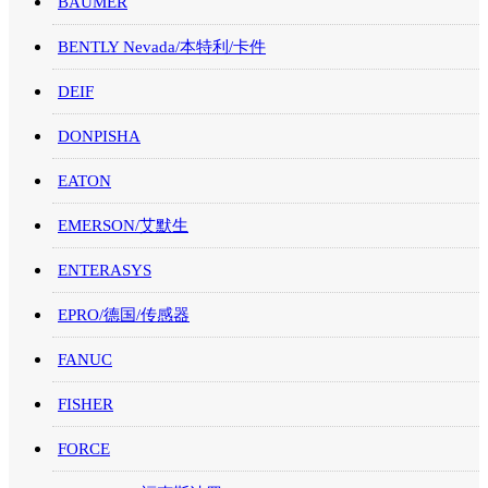
BAUMER
BENTLY Nevada/本特利/卡件
DEIF
DONPISHA
EATON
EMERSON/艾默生
ENTERASYS
EPRO/德国/传感器
FANUC
FISHER
FORCE