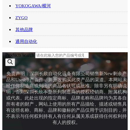
YOKOGAWA/横河
ZYGO
其他品牌
通用自动化
Products search
免责声明：深圳长欣自动化设备有限公司销售新New剩余产
品和Used停产备件，并开发购买此类产品的渠道。本网站未
经任何制造商或列出的商品名认可或批准。除非另有明确说
明，否则深圳长欣不是所列制造商的授权经销商、附属机构
或代表。此处出现的指定商标、品牌名称和品牌均为其各自
所有者的财产，网站上使用的所有产品描绘、描述或销售具
有这些名称、商标、品牌和徽标的产品仅用于识别目的，并
不表示与任何权利持有人有任何从属关系或获得任何权利持
有人的授权。