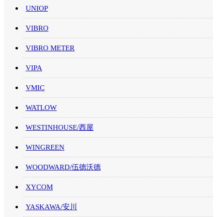
UNIOP
VIBRO
VIBRO METER
VIPA
VMIC
WATLOW
WESTINHOUSE/西屋
WINGREEN
WOODWARD/伍德沃德
XYCOM
YASKAWA/安川