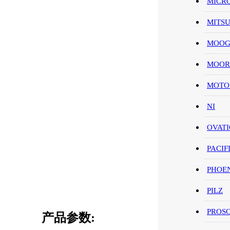
MICR
MITS
MOO
MOOR
MOT
NI
OVAT
PACIF
PHOE
PILZ
PROS
产品参数: