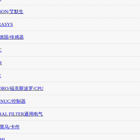
SON/艾默生
RASYS
/德国/传感器
C
R
E
ORO/福克斯波罗/CPU
FANUC/控制器
RAL FILTER通用电气
/黑马/卡件
HI