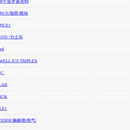
OFT/普罗索夫特
ANCE/瑞恩/模块
ANCE1
OTH /力士乐
ll
ELL ICS TRIPLEX
NC.
LAB
NCK
LE1
EIDER/施耐德/电气/