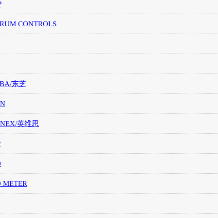
P
TRUM CONTROLS
IBA/东芝
ON
ONEX/英维思
P
O
O METER