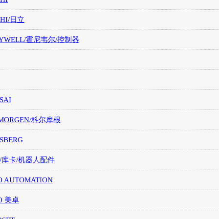
CHI/日立
EYWELL/霍尼韦尔/控制器
SAI
LMORGEN/科尔摩根
SBERG
A/库卡/机器人配件
O AUTOMATION
O 美卓