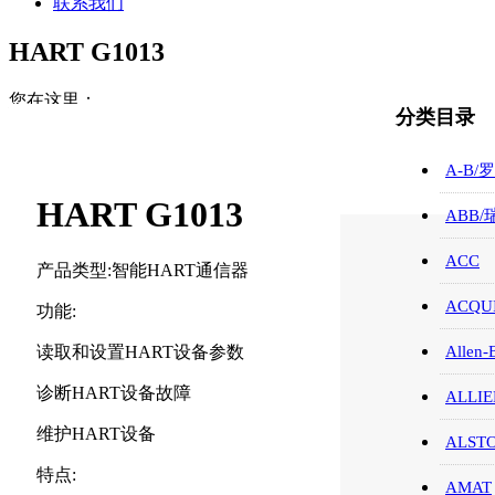
联系我们
HART G1013
您在这里：
分类目录
首页
ABB/瑞士/模块/触摸屏
A-B/
HART G1013
HART G1013
ABB
ACC
产品类型:智能HART通信器
ACQUI
功能:
读取和设置HART设备参数
Allen-
诊断HART设备故障
ALLIE
维护HART设备
ALST
特点:
AMAT