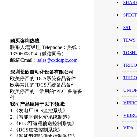
SHAR
SPEC
SST
TEWS
购买咨询热线
联系人:曹经理 Telephone：热线：
TOSH
13306008324（微信同号）
邮箱/Email：
sales@cxdcsplc.com
TRIC
深圳长欣自动化设备有限公司
TRIC
欧美停产的“DCS系统备品备件
欧美常用的”DCS系统备品备件
UNIO
欧美停产的，常用的“PLC”备品备
件
VIBR
我司产品应用于以下领域:
1.《发电厂DCS监控系统》
VIBR
2.《智能平钢化炉系统制造》
3.《PLC可编程输送控制系统》
VIPA
4.《DCS焦散控制系统》
5.《智能型消防供水控制系统》