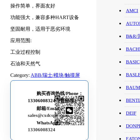
操作简单，界面友好
AMCI
功能强大，兼容多种HART设备
AUTO
坚固耐用，适用于恶劣环境
B&R
应用范围:
BACH
工业过程控制
BASIC
石油和天然气
BASL
Category:
ABB/瑞士/模块/触摸屏
BAUM
购买咨询热线/Phone：
BENT
13306008324（曹经理）
邮箱/Email：
DEIF
sales@cxdcsplc.com
WhatsApp：
+86-
DONP
13306008324
EATO