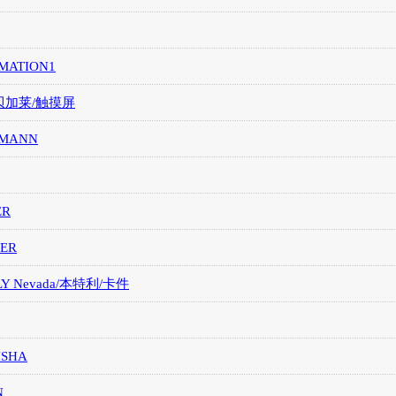
MATION1
/贝加莱/触摸屏
MANN
ER
ER
LY Nevada/本特利/卡件
ISHA
N