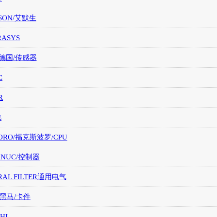
SON/艾默生
RASYS
/德国/传感器
C
R
E
ORO/福克斯波罗/CPU
FANUC/控制器
RAL FILTER通用电气
/黑马/卡件
HI