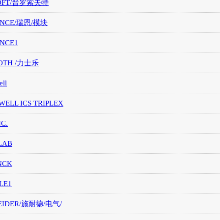
OFT/普罗索夫特
ANCE/瑞恩/模块
ANCE1
OTH /力士乐
ll
ELL ICS TRIPLEX
NC.
LAB
NCK
LE1
EIDER/施耐德/电气/