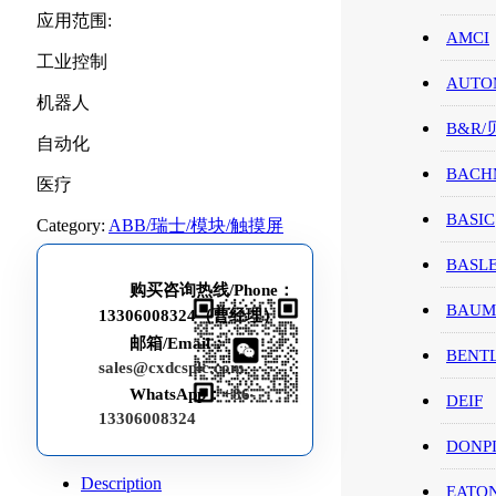
应用范围:
AMCI
工业控制
AUTO
机器人
B&R
自动化
BACH
医疗
BASIC
Category:
ABB/瑞士/模块/触摸屏
BASL
购买咨询热线/Phone：
BAUM
13306008324（曹经理）
邮箱/Email：
BENT
sales@cxdcsplc.com
WhatsApp：
+86-
DEIF
13306008324
DONP
Description
EATO