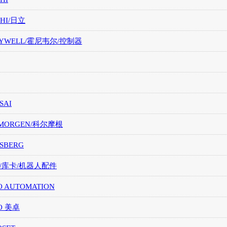
CHI/日立
EYWELL/霍尼韦尔/控制器
SAI
LMORGEN/科尔摩根
SBERG
A/库卡/机器人配件
O AUTOMATION
O 美卓