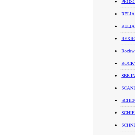
PROS
RELI
RELI
REXR
Rockwe
ROCKW
SBE I
SCAN
SCHE
SCHIE
SCHN