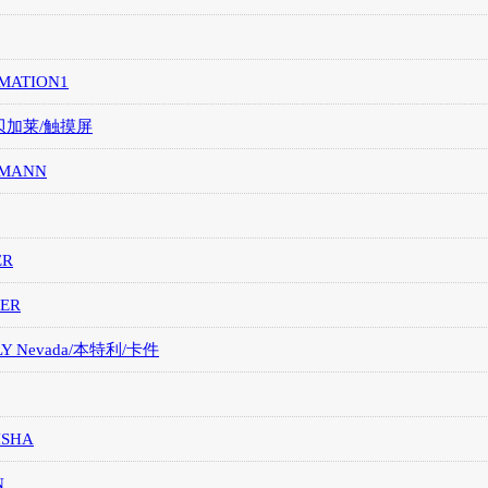
MATION1
/贝加莱/触摸屏
MANN
ER
ER
LY Nevada/本特利/卡件
ISHA
N