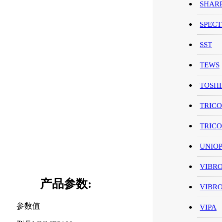
SHAR
SPEC
SST
TEWS
TOSH
TRIC
TRIC
UNIO
VIBR
产品参数:
VIBR
参数值
VIPA