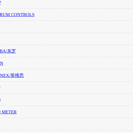
P
TRUM CONTROLS
IBA/东芝
ON
ONEX/英维思
P
O
O METER