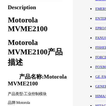
Description
EMER
Motorola
ENTE
MVME2100
EPRO
FANU
Motorola
FISHE
MVME2100产品
FORC
描述
FOXB
产品名称:Motorola
GE /
MVME2100
GENE
产品类型:工业控制模块
HIMA
品牌:Motorola
HITAC